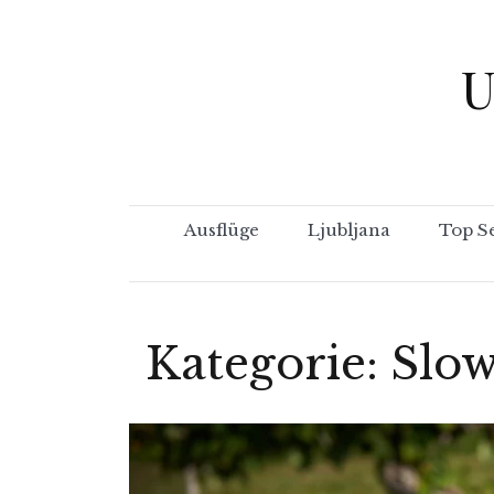
Skip
to
U
content
Ausflüge
Ljubljana
Top S
Kategorie:
Slow