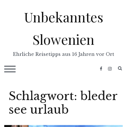
Skip
Unbekanntes
to
content
Slowenien
Ehrliche Reisetipps aus 16 Jahren vor Ort
S
TOGGLE MOBILE MENU
Schlagwort:
bleder
see urlaub