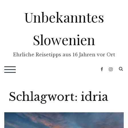
Skip
Unbekanntes
to
content
Slowenien
Ehrliche Reisetipps aus 16 Jahren vor Ort
S
TOGGLE MOBILE MENU
Schlagwort:
idria