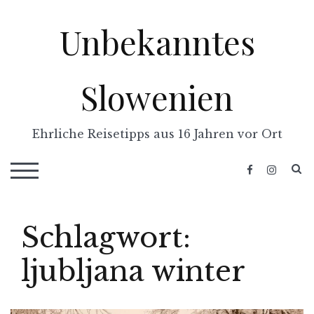
Skip
Unbekanntes
to
content
Slowenien
Ehrliche Reisetipps aus 16 Jahren vor Ort
S
TOGGLE MOBILE MENU
Schlagwort:
ljubljana winter