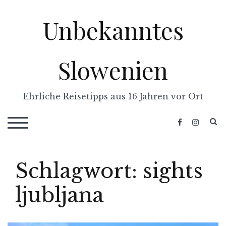
Skip
Unbekanntes
to
content
Slowenien
Ehrliche Reisetipps aus 16 Jahren vor Ort
S
TOGGLE MOBILE MENU
Schlagwort:
sights
ljubljana