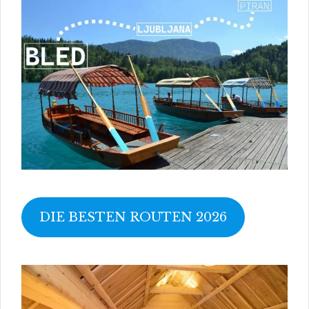
DIE BESTEN ROUTEN 2026