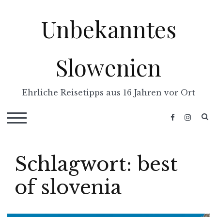
Skip
Unbekanntes
to
content
Slowenien
Ehrliche Reisetipps aus 16 Jahren vor Ort
S
TOGGLE MOBILE MENU
Schlagwort:
best
of slovenia