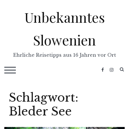
Skip
Unbekanntes
to
content
Slowenien
Ehrliche Reisetipps aus 16 Jahren vor Ort
S
TOGGLE MOBILE MENU
Schlagwort:
Bleder See