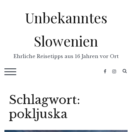
Skip
Unbekanntes
to
content
Slowenien
Ehrliche Reisetipps aus 16 Jahren vor Ort
S
TOGGLE MOBILE MENU
Schlagwort:
pokljuska