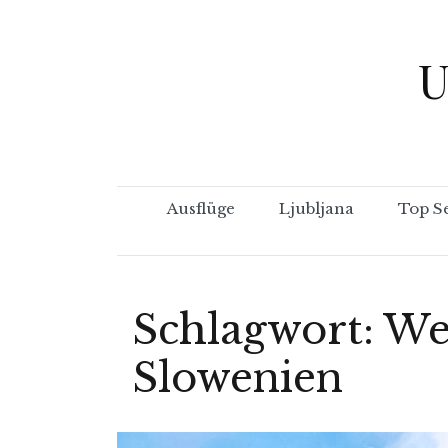
Skip
to
U
content
Ausflüge
Ljubljana
Top S
Schlagwort:
We
Slowenien