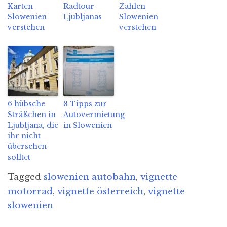
Karten
Radtour
Zahlen
Slowenien
Ljubljanas
Slowenien
verstehen
verstehen
6 hübsche
8 Tipps zur
Sträßchen in
Autovermietung
Ljubljana, die
in Slowenien
ihr nicht
übersehen
solltet
Tagged
slowenien autobahn
,
vignette
motorrad
,
vignette österreich
,
vignette
slowenien