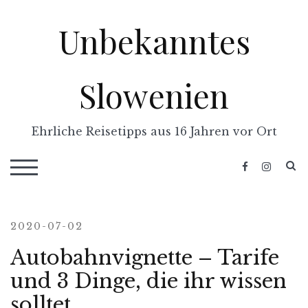
Skip
Unbekanntes
to
content
Slowenien
Ehrliche Reisetipps aus 16 Jahren vor Ort
S
TOGGLE MOBILE MENU
2020-07-02
Autobahnvignette – Tarife
und 3 Dinge, die ihr wissen
solltet