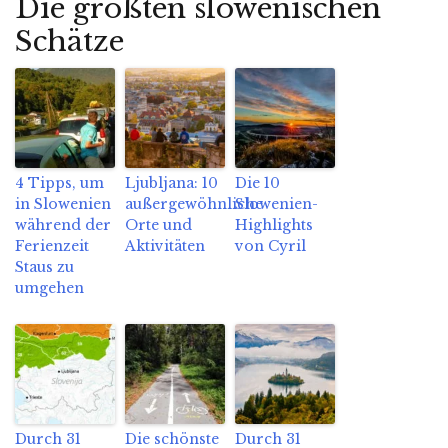
Die größten slowenischen
Schätze
4 Tipps, um
Ljubljana: 10
Die 10
in Slowenien
außergewöhnliche
Slowenien-
während der
Orte und
Highlights
Ferienzeit
Aktivitäten
von Cyril
Staus zu
umgehen
Durch 31
Die schönste
Durch 31