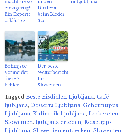
macht sie so
in den
in Ljubljana
einzigartig?
Dörfern
Ein Experte
beim Bleder
erklärt es
See
Bohinjsee –
Der beste
Vermeidet
Wetterbericht
diese 7
für
Fehler
Slowenien
Tagged
Beste Eisdielen Ljubljana
,
Café
ljubljana
,
Desserts Ljubljana
,
Geheimtipps
Ljubljana
,
Kulinarik Ljubljana
,
Leckereien
Slowenien
,
ljubljana erleben
,
Reisetipps
Ljubljana
,
Slowenien entdecken
,
Slowenien