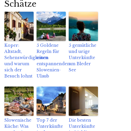
Schätze
Koper:
5 Goldene
5 gemütliche
Altstadt,
Regeln für
und urige
Sehenswürdigkeiten
einen
Unterkünfte
und warum
entspannenden
am Bleder
sich der
Slowenien-
See
Besuch lohnt
Ulaub
Slowenische
Top 7 der
Die besten
Küche: Was
Unterkünfte
Unterkünfte